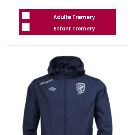
Adulte Tremery
Enfant Tremery