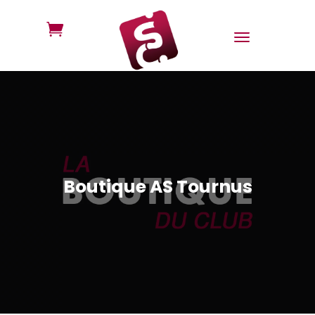

Boutique AS Tournus