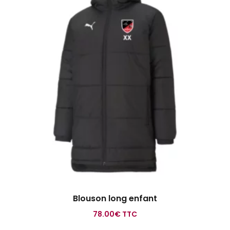
Blouson long enfant
78.00
€
TTC