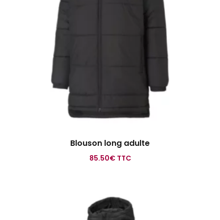
Blouson long adulte
85.50
€
TTC