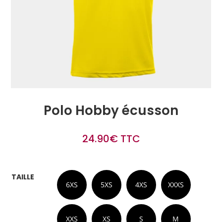
Polo Hobby écusson
24.90
€
TTC
TAILLE
6XS
5XS
4XS
XXXS
XXS
XS
S
M