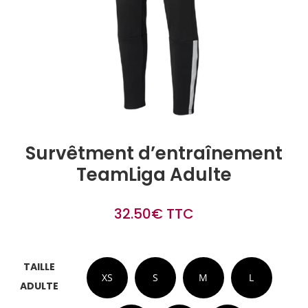
Survêtment d’entraînement
TeamLiga Adulte
32.50
€
TTC
TAILLE
XS
S
M
L
ADULTE