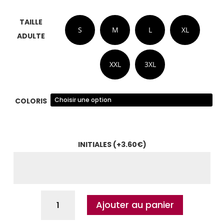
TAILLE
S
M
L
XL
ADULTE
XXL
3XL
COLORIS
INITIALES
(+
3.60
€
)
Ajouter au panier