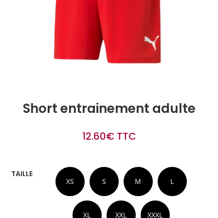
Short entrainement adulte
12.60
€
TTC
TAILLE
XS
S
M
L
XL
XXL
XXXL