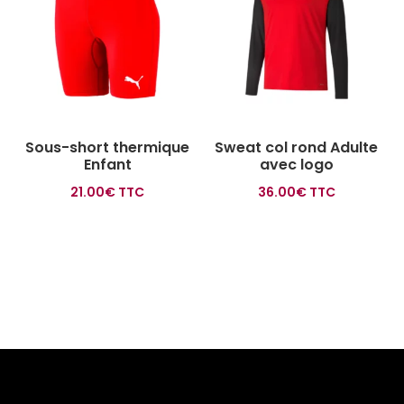
Sous-short thermique
Sweat col rond Adulte
Enfant
avec logo
21.00
€
TTC
36.00
€
TTC