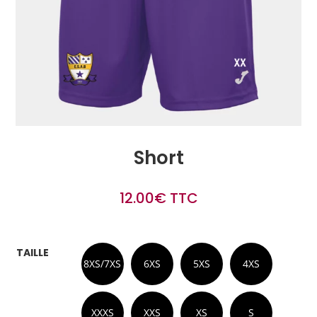
Short
12.00
€
TTC
TAILLE
8XS/7XS
6XS
5XS
4XS
XXXS
XXS
XS
S