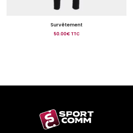
Survêtement
50.00
€
TTC