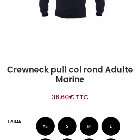
Crewneck pull col rond Adulte
Marine
36.60
€
TTC
TAILLE
XS
S
M
L