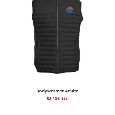
Bodywarmer Adulte
53.90
€
TTC