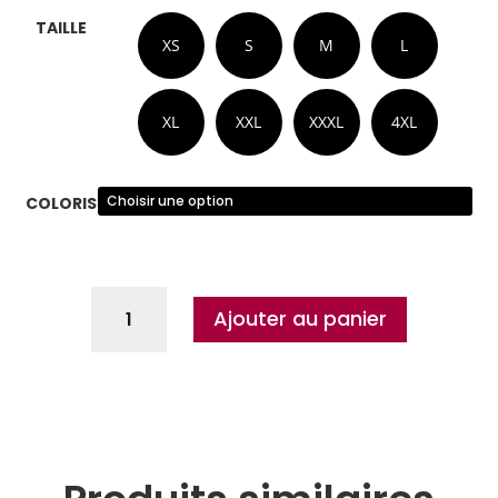
TAILLE
XS
S
M
L
XL
XXL
XXXL
4XL
COLORIS
Ajouter au panier